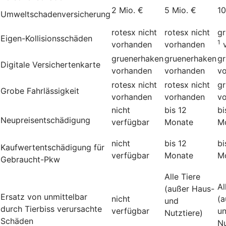
2 Mio. €
5 Mio. €
10
Umweltschadenversicherung
rotesx
nicht
rotesx
nicht
g
Eigen-Kollisionsschäden
1
vorhanden
vorhanden
gruenerhaken
gruenerhaken
g
Digitale Versichertenkarte
vorhanden
vorhanden
v
rotesx
nicht
rotesx
nicht
g
Grobe Fahrlässigkeit
vorhanden
vorhanden
v
nicht
bis 12
bi
Neupreisentschädigung
verfügbar
Monate
M
nicht
bis 12
bi
Kauf­wert­entschädi­gung für
verfügbar
Monate
M
Gebraucht-Pkw
Alle Tiere
Al
(außer Haus-
Ersatz von unmittelbar
nicht
(a
und
durch Tierbiss verur­sachte
verfügbar
u
Nutztiere)
Schäden
Nu