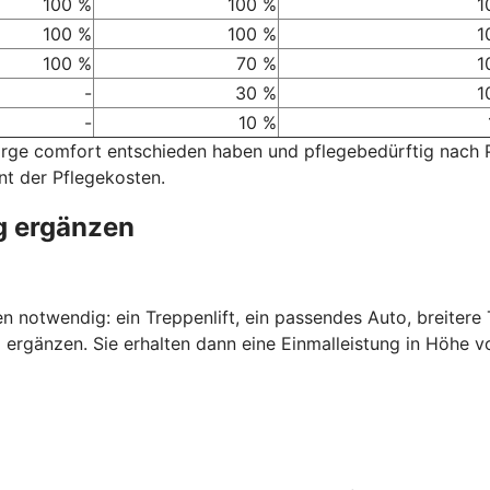
100 %
100 %
1
100 %
100 %
1
100 %
70 %
1
-
30 %
1
-
10 %
sorge comfort entschieden haben und pflegebedürftig nach
nt der Pflegekosten.
g ergänzen
nen notwendig: ein Treppenlift, ein passendes Auto, breiter
 ergänzen. Sie erhalten dann eine Einmalleistung in Höhe v