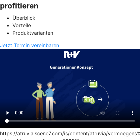
profitieren
Überblick
Vorteile
Produktvarianten
Jetzt Termin vereinbaren
https://atruvia.scene7.com/is/content/atruvia/vermoege