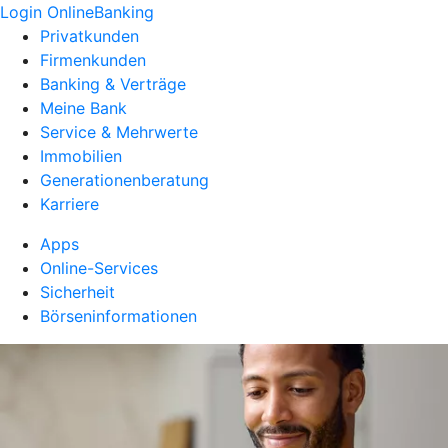
Login OnlineBanking
Privatkunden
Firmenkunden
Banking & Verträge
Meine Bank
Service & Mehrwerte
Immobilien
Generationenberatung
Karriere
Apps
Online-Services
Sicherheit
Börseninformationen