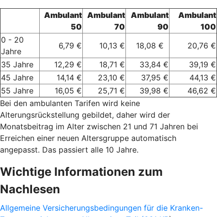
Ambulant
Ambulant
Ambulant
Ambulant
50
70
90
100
0 - 20
6,79 €
10,13 €
18,08 €
20,76 €
Jahre
35 Jahre
12,29 €
18,71 €
33,84 €
39,19 €
45 Jahre
14,14 €
23,10 €
37,95 €
44,13 €
55 Jahre
16,05 €
25,71 €
39,98 €
46,62 €
Bei den ambulanten Tarifen wird keine
Alterungsrückstellung gebildet, daher wird der
Monatsbeitrag im Alter zwischen 21 und 71 Jahren bei
Erreichen einer neuen Altersgruppe automatisch
angepasst. Das passiert alle 10 Jahre.
Wichtige Informationen zum
Nachlesen
Allgemeine Versicherungsbedingungen für die Kranken-