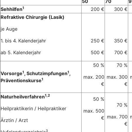
50
70
9
1
Sehhilfen
200 €
300 €
Refraktive Chirurgie (Lasik)
je Auge
1. bis 4. Kalenderjahr
250 €
350 €
ab 5. Kalenderjahr
500 €
700 €
50 %
70 %
1
1
Vorsorge
, Schutzimpfungen
,
max. 200
max. 300
1
Präventionskurse
€
€
1,2
Naturheilverfahren
50 %
70 %
Heilpraktikerin / Heilpraktiker
max. 500
max. 700
€
Ärztin / Arzt
€
3