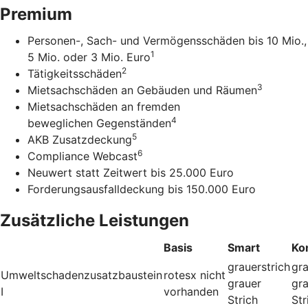
Premium
Personen-, Sach- und Vermögensschäden bis 10 Mio.,
1
5 Mio. oder 3 Mio. Euro
2
Tätigkeitsschäden
3
Mietsachschäden an Gebäuden und Räumen
Mietsachschäden an fremden
4
beweglichen Gegenständen
5
AKB Zusatzdeckung
6
Compliance Webcast
Neuwert statt Zeitwert bis 25.000 Euro
Forderungsausfalldeckung bis 150.000 Euro
Zusätzliche Leistungen
Basis
Smart
Ko
grauerstrich
gra
Umweltschadenzusatzbaustein
rotesx
nicht
grauer
gr
I
vorhanden
Strich
Str