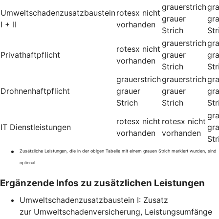
grauerstrich
gra
Umweltschadenzusatzbaustein
rotesx
nicht
grauer
gr
I + II
vorhanden
Strich
Str
grauerstrich
gra
rotesx
nicht
Privathaftpflicht
grauer
gr
vorhanden
Strich
Str
grauerstrich
grauerstrich
gra
Drohnenhaftpflicht
grauer
grauer
gr
Strich
Strich
Str
gra
rotesx
nicht
rotesx
nicht
IT Dienstleistungen
gr
vorhanden
vorhanden
Str
Zusätzliche Leistungen, die in der obigen Tabelle mit einem grauen Strich markiert wurden, sind
optional.
Ergänzende Infos zu zusätzlichen Leistungen
Umweltschadenzusatzbaustein I: Zusatz
zur Umweltschadenversicherung, Leistungsumfänge