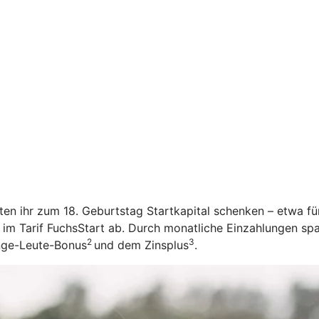
öchten ihr zum 18. Geburtstag Startkapital schenken – etwa f
 im Tarif FuchsStart ab.
Durch monatliche Einzahlungen spar
2
3
unge-Leute-Bonus
und dem Zinsplus
.