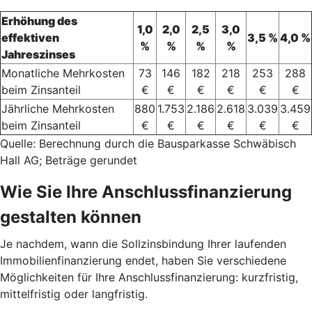
Erhöhung des
1,0
2,0
2,5
3,0
effektiven
3,5 %
4,0 %
%
%
%
%
Jahreszinses
Monatliche Mehrkosten
73
146
182
218
253
288
beim Zinsanteil
€
€
€
€
€
€
Jährliche Mehrkosten
880
1.753
2.186
2.618
3.039
3.459
beim Zinsanteil
€
€
€
€
€
€
Quelle: Berechnung durch die Bausparkasse Schwäbisch
Hall AG; Beträge gerundet
Wie Sie Ihre Anschlussfinanzierung
gestalten können
Je nachdem, wann die Sollzinsbindung Ihrer laufenden
Immobilienfinanzierung endet, haben Sie verschiedene
Möglichkeiten für Ihre Anschlussfinanzierung: kurzfristig,
mittelfristig oder langfristig.